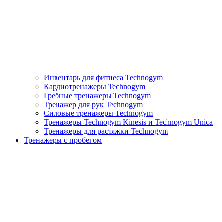
Инвентарь для фитнеса Technogym
Кардиотренажеры Technogym
Гребные тренажеры Technogym
Тренажер для рук Technogym
Силовые тренажеры Technogym
Тренажеры Technogym Kinesis и Technogym Unica
Тренажеры для растяжки Technogym
Тренажеры с пробегом