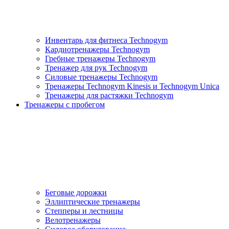
Инвентарь для фитнеса Technogym
Кардиотренажеры Technogym
Гребные тренажеры Technogym
Тренажер для рук Technogym
Силовые тренажеры Technogym
Тренажеры Technogym Kinesis и Technogym Unica
Тренажеры для растяжки Technogym
Тренажеры с пробегом
Беговые дорожки
Эллиптические тренажеры
Степперы и лестницы
Велотренажеры