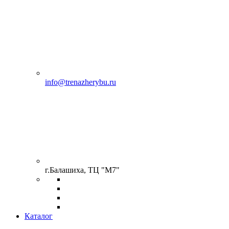
info@trenazherybu.ru
г.Балашиха, ТЦ "М7"
Каталог