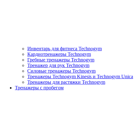
Инвентарь для фитнеса Technogym
Кардиотренажеры Technogym
Гребные тренажеры Technogym
Тренажер для рук Technogym
Силовые тренажеры Technogym
Тренажеры Technogym Kinesis и Technogym Unica
Тренажеры для растяжки Technogym
Тренажеры с пробегом