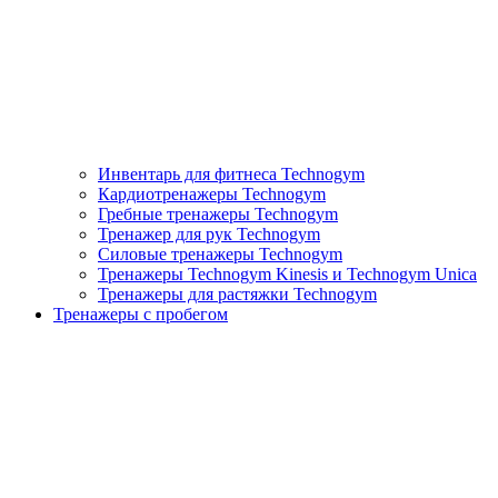
Инвентарь для фитнеса Technogym
Кардиотренажеры Technogym
Гребные тренажеры Technogym
Тренажер для рук Technogym
Силовые тренажеры Technogym
Тренажеры Technogym Kinesis и Technogym Unica
Тренажеры для растяжки Technogym
Тренажеры с пробегом