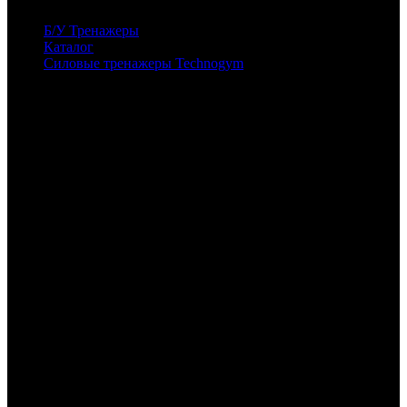
Б/У Тренажеры
Каталог
Силовые тренажеры Technogym
Грузоблочные тренажеры Technogym Selection 900