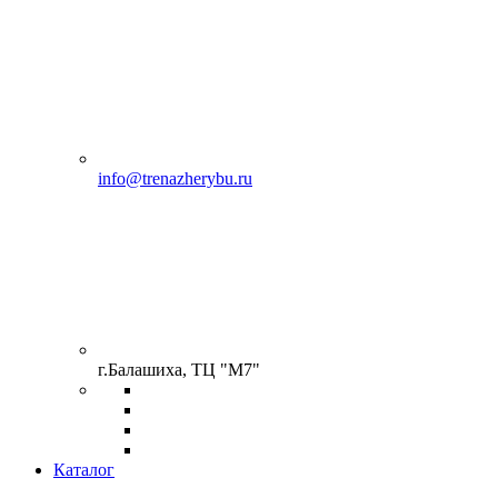
info@trenazherybu.ru
г.Балашиха, ТЦ "М7"
Каталог