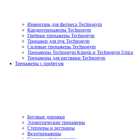
Инвентарь для фитнеса Technogym
Кардиотренажеры Technogym
Гребные тренажеры Technogym
Тренажер для рук Technogym
Силовые тренажеры Technogym
Тренажеры Technogym Kinesis и Technogym Unica
Тренажеры для растяжки Technogym
Тренажеры с пробегом
Беговые дорожки
Эллиптические тренажеры
Степперы и лестницы
Велотренажеры