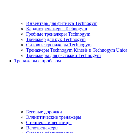
Инвентарь для фитнеса Technogym
Кардиотренажеры Technogym
Гребные тренажеры Technogym
Тренажер для рук Technogym
Силовые тренажеры Technogym
Тренажеры Technogym Kinesis и Technogym Unica
Тренажеры для растяжки Technogym
Тренажеры с пробегом
Беговые дорожки
Эллиптические тренажеры
Степперы и лестницы
Велотренажеры