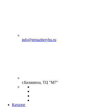
info@trenazherybu.ru
г.Балашиха, ТЦ "М7"
Каталог