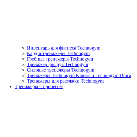
Инвентарь для фитнеса Technogym
Кардиотренажеры Technogym
Гребные тренажеры Technogym
Тренажер для рук Technogym
Силовые тренажеры Technogym
Тренажеры Technogym Kinesis и Technogym Unica
Тренажеры для растяжки Technogym
Тренажеры с пробегом