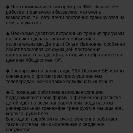
◆ Электромеханический орбитрек 95X Discover SE
работает практически беззвучно, что очень
комфортно, т.к. дети почти постоянно тренируются на
нём, а шума нет.
◆ Несколько десятков встроенных тренинг-программ
позволяют сделать занятия необычайно
увлекательными. Детишки Ольги Ивановны особенно
любят пользоваться функцией построения
виртуального ландшафта, который отображается на
цветном ЖК-дисплее 19".
◆ Тренировки на эллипсоиде 95X Discover SE можно
совмещать с просмотром/прослушиванием
телепередач, можно также подключать интернет.
◆ С помощью орбитрека взрослые успешно
поддерживают свою форму, а физическое развитие
детей идёт по всем направлениям: ведь на этом
универсальном тренажёре тренируются мышцы ног,
корпуса, рук и плеч.
Благодаря аэробной нагрузке, усиленно работают
такие системы, как дыхательная и сердечно-
сосудистая.