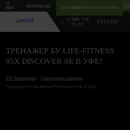
От
О
КОНТАКТЫ
на
НАС
АКТИВИРОВАТЬ ГАРАНТИЮ
+7 995 119
КАТАЛОГ
75 73
ТРЕНАЖЕР БУ LIFE-FITNESS
95X DISCOVER SE В УФЕ!
Б/У Тренажеры
Счастливые клиенты
Тренажер бу Life-fitness 95x Discover SE в Уфе!