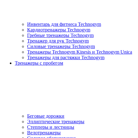
Инвентарь для фитнеса Technogym
Кардиотренажеры Technogym
Гребные тренажеры Technogym
Тренажер для рук Technogym
Силовые тренажеры Technogym
Тренажеры Technogym Kinesis и Technogym Unica
Тренажеры для растяжки Technogym
Тренажеры с пробегом
Беговые дорожки
Эллиптические тренажеры
Степперы и лестницы
Велотренажеры