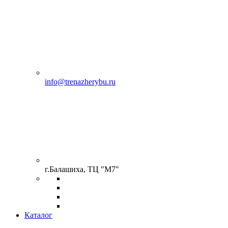
info@trenazherybu.ru
г.Балашиха, ТЦ "М7"
Каталог