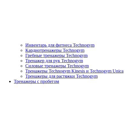
Инвентарь для фитнеса Technogym
Кардиотренажеры Technogym
Гребные тренажеры Technogym
Тренажер для рук Technogym
Силовые тренажеры Technogym
Тренажеры Technogym Kinesis и Technogym Unica
Тренажеры для растяжки Technogym
Тренажеры с пробегом