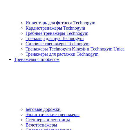
Инвентарь для фитнеса Technogym
Кардиотренажеры Technogym
Гребные тренажеры Technogym
Тренажер для рук Technogym
Силовые тренажеры Technogym
Тренажеры Technogym Kinesis и Technogym Unica
Тренажеры для растяжки Technogym
Тренажеры с пробегом
Беговые дорожки
Эллиптические тренажеры
Степперы и лестницы
Велотренажеры