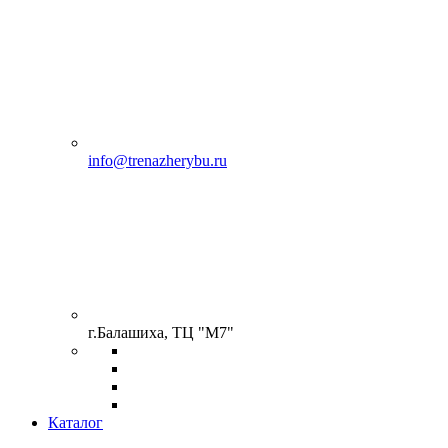
info@trenazherybu.ru
г.Балашиха, ТЦ "М7"
Каталог